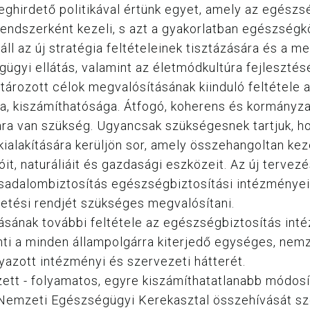
eghirdető politikával értünk egyet, amely az egés
 rendszerként kezeli, s azt a gyakorlatban egészsé
ll az új stratégia feltételeinek tisztázására és a m
gyi ellátás, valamint az életmódkultúra fejlesztés
ározott célok megvalósításának kiinduló feltétele a
ása, kiszámíthatósága. Átfogó, koherens és kormányz
ra van szükség. Ugyancsak szükségesnek tartjuk, ho
ialakítására kerüljön sor, amely összehangoltan k
ióit, naturáliáit és gazdasági eszközeit. Az új terv
sadalombiztosítás egészségbiztosítási intézményei
etési rendjét szükséges megvalósítani.
ásának további feltétele az egészségbiztosítás int
lenti a minden állampolgárra kiterjedő egységes, ne
zott intézményi és szervezeti hátterét.
ett - folyamatos, egyre kiszámíthatatlanabb módosítá
emzeti Egészségügyi Kerekasztal összehívását szo