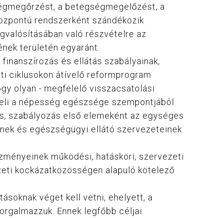
zségmegőrzést, a betegségmegelőzést, a
gközpontú rendszerként szándékozik
egvalósításában való részvételre az
ének területén egyaránt.
 finanszírozás és ellátás szabályainak,
ati ciklusokon átívelő reformprogram
gy olyan - megfelelő visszacsatolási
ezeli a népesség egészsége szempontjából
ezés, szabályozás első elemeként az egységes
nek és egészségügyi ellátó szervezeteinek
ézményeinek működési, hatásköri, szervezeti
mzeti kockázatközösségen alapuló kötelező
soknak véget kell vetni, ehelyett, a
rgalmazzuk. Ennek legfőbb céljai