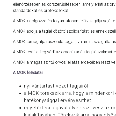
ellenőrzésében és korszerűsítésében, amely érinti az or
standardokat és protokollokat.
A MOK kidolgozza és folyamatosan felülvizsgálja saját et
A MOK ápolja a tagjai közötti szolidaritást, és ennek sze
A MOK támogatja rászoruló tagjait, valamint szolgáltat
A MOK testületileg védi az orvosi kar és tagjai szakmai, er
A MOK a magas szintű orvosi ellátás érdekében részt ve
A MOK feladatai:
nyilvántartást vezet tagjairól
a MOK törekszik arra, hogy a mindenkori 
hatékonysággal érvényesítheti
egyetértési jogával élve részt vesz az or
kialakításában. Törekszik arra, hogy el