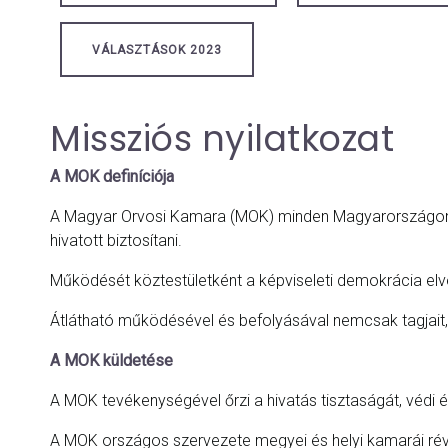
VÁLASZTÁSOK 2023
Missziós nyilatkozat
A MOK definíciója
A Magyar Orvosi Kamara (MOK) minden Magyarországon mű
hivatott biztosítani.
Működését köztestületként a képviseleti demokrácia elvei s
Átlátható működésével és befolyásával nemcsak tagjait,
A MOK küldetése
A MOK tevékenységével őrzi a hivatás tisztaságát, védi é
A MOK országos szervezete megyei és helyi kamarái rév