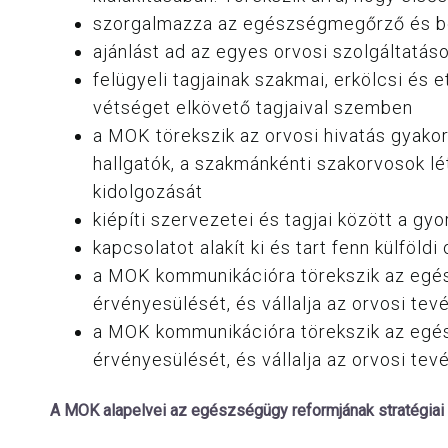
szorgalmazza az egészségmegőrző és bet
ajánlást ad az egyes orvosi szolgáltatáso
felügyeli tagjainak szakmai, erkölcsi és
vétséget elkövető tagjaival szemben
a MOK törekszik az orvosi hivatás gyako
hallgatók, a szakmánkénti szakorvosok lé
kidolgozását
kiépíti szervezetei és tagjai között a g
kapcsolatot alakít ki és tart fenn külfö
a MOK kommunikációra törekszik az egés
érvényesülését, és vállalja az orvosi t
a MOK kommunikációra törekszik az egés
érvényesülését, és vállalja az orvosi t
A MOK alapelvei az egészségügy reformjának stratégiai i