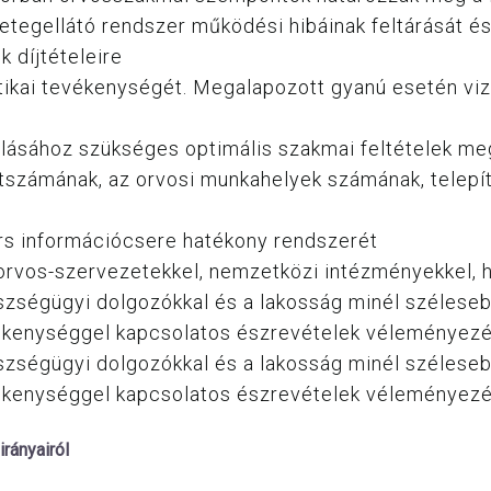
egellátó rendszer működési hibáinak feltárását és
k díjtételeire
 etikai tevékenységét. Megalapozott gyanú esetén viz
rlásához szükséges optimális szakmai feltételek m
tszámának, az orvosi munkahelyek számának, telepít
yors információcsere hatékony rendszerét
ldi orvos-szervezetekkel, nemzetközi intézményekkel,
zségügyi dolgozókkal és a lakosság minél széleseb
evékenységgel kapcsolatos észrevételek véleményez
zségügyi dolgozókkal és a lakosság minél széleseb
evékenységgel kapcsolatos észrevételek véleményez
rányairól