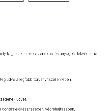
ly tagjainak szakmai, erkölcsi és anyagi érdekvédelmet
teg üdve a legfőbb törvény” szellemében.
szségének ügyét.
 döntés előkészítésében, végrehajtásában,