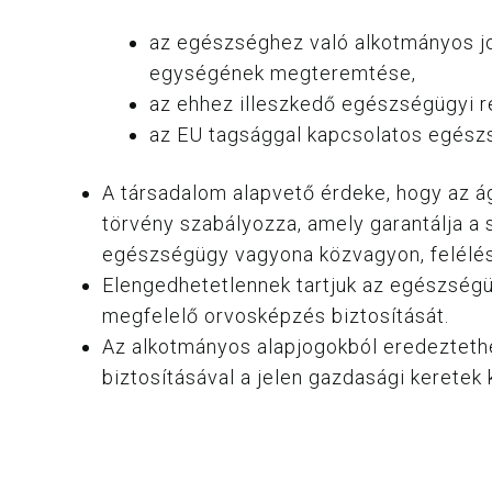
az egészséghez való alkotmányos jo
egységének megteremtése,
az ehhez illeszkedő egészségügyi re
az EU tagsággal kapcsolatos egészs
A társadalom alapvető érdeke, hogy az á
törvény szabályozza, amely garantálja a 
egészségügy vagyona közvagyon, felélése
Elengedhetetlennek tartjuk az egészség
megfelelő orvosképzés biztosítását.
Az alkotmányos alapjogokból eredeztethe
biztosításával a jelen gazdasági keretek 