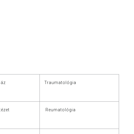
ház
Traumatológia
tézet
Reumatológia