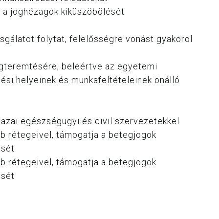
 a joghézagok kiküszöbölését
sgálatot folytat, felelősségre vonást gyakorol
egteremtésére, beleértve az egyetemi
ési helyeinek és munkafeltételeinek önálló
 hazai egészségügyi és civil szervezetekkel
b rétegeivel, támogatja a betegjogok
ését
b rétegeivel, támogatja a betegjogok
ését