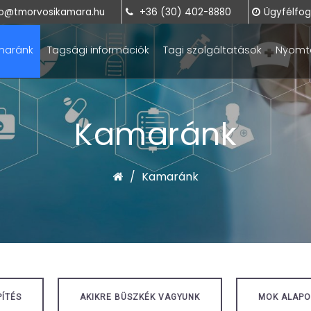
o@tmorvosikamara.hu
+36 (30) 402-8880
Ügyfélfoga
maránk
Tagsági információk
Tagi szolgáltatások
Nyomt
Kamaránk
Kamaránk
PÍTÉS
AKIKRE BÜSZKÉK VAGYUNK
MOK ALAP