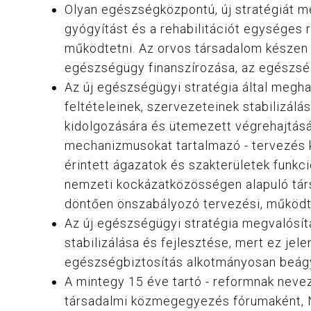
Olyan egészségközpontú, új stratégiát m
gyógyítást és a rehabilitációt egységes
működtetni. Az orvos társadalom készen á
egészségügy finanszírozása, az egészségü
Az új egészségügyi stratégia által meghat
feltételeinek, szervezeteinek stabilizál
kidolgozására és ütemezett végrehajtásá
mechanizmusokat tartalmazó - tervezés k
érintett ágazatok és szakterületek funkc
nemzeti kockázatközösségen alapuló tár
döntően önszabályozó tervezési, működt
Az új egészségügyi stratégia megvalósít
stabilizálása és fejlesztése, mert ez je
egészségbiztosítás alkotmányosan beágya
A mintegy 15 éve tartó - reformnak nevez
társadalmi közmegegyezés fórumaként, N