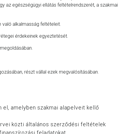
gy az egészségügyi ellátás feltételrendszerét, a szakmai
való alkalmasság feltételeit.
 rétegei érdekeinek egyeztetését.
ák megoldásában.
ozásában, részt vállal ezek megvalósításában.
 el, amelyben szakmai alapelveit kellő
vei közti általános szerződési feltételek
inanszírozási feladatokat