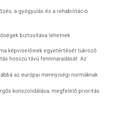
zés, a gyógyulás és a rehabilitáció
őségek biztosítása lehetnek.
kma képviselőinek egyetértését tükröző
látás hosszú távú fennmaradását. Az
ovábbá az európai mennyiségi normáknak
gős konszolidálása, megfelelő prioritás