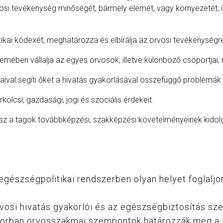
vosi tevékenység minőségét, bármely elemét, vagy környezetét, í
ikai kódexét, meghatározza és elbírálja az orvosi tevékenységre 
llemében vállalja az egyes orvosok, illetve különböző csoportjai,
ásaival segíti őket a hivatás gyakorlásával összefüggő problém
kölcsi, gazdasági, jogi és szociális érdekeit.
sz a tagok továbbképzési, szakképzési követelményeinek kidolg
egészségpolitikai rendszerben olyan helyet foglaljon
vosi hivatás gyakorlói és az egészségbiztosítás szer
sősorban orvosszakmai szempontok határozzák meg a f