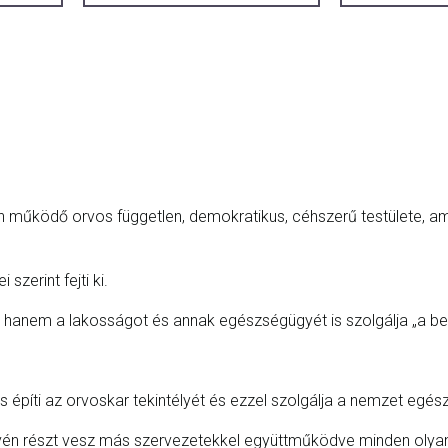
ködő orvos független, demokratikus, céhszerű testülete, ame
zerint fejti ki.
 hanem a lakosságot és annak egészségügyét is szolgálja „a be
s építi az orvoskar tekintélyét és ezzel szolgálja a nemzet egé
én részt vesz más szervezetekkel együttműködve minden olyan