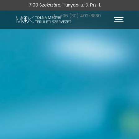
7100 Szekszárd, Hunyadi u. 3. Fsz. 1.
+36 (30) 402-8880