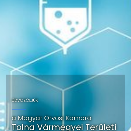
ÜDVÖZÖLJÜK
a Magyar Orvosi Kamara
Tolna Vármegyei Területi