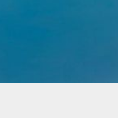
Kedves Látogató! Kedves
Kollégám!
Üdvözlöm a Magyar Orvosi
Kamara Tolna Vármegyei