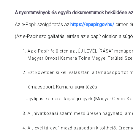
A nyomtatványok és egyéb dokumentumok beküldése az e
Az e-Papír szolgáltatás az
https://epapir.gov.hu/
címen ér
(Az e-Papír szolgáltatás leírása az e papír oldalon a sú
Az e-Papír felületén az
„ÚJ LEVÉL ÍRÁSA”
menüpont
Magyar Orvosi Kamara Tolna Megyei Területi Sze
Ezt követően ki kell választani a témacsoportot m
Témacsoport: Kamarai ügyintézés
Ügytípus: kamarai tagsági ügyek (Magyar Orvosi Ka
A
„hivatkozási szám”
mező üresen hagyható, amen
A
„levél tárgya”
mező szabadon kitölthető. Érdemes