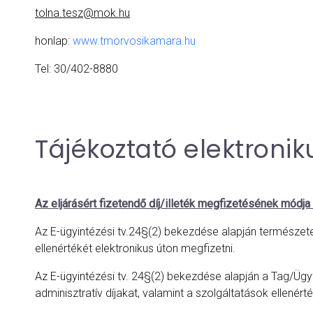
tolna.tesz@mok.hu
honlap:
www.tmorvosikamara.hu
Tel: 30/402-8880
Tájékoztató elektroniku
Az eljárásért fizetendő díj/illeték megfizetésének módja
Az E-ügyintézési tv.24§(2) bekezdése alapján természetes
ellenértékét elektronikus úton megfizetni.
Az E-ügyintézési tv. 24§(2) bekezdése alapján a Tag/Ügyfé
adminisztratív díjakat, valamint a szolgáltatások ellenért