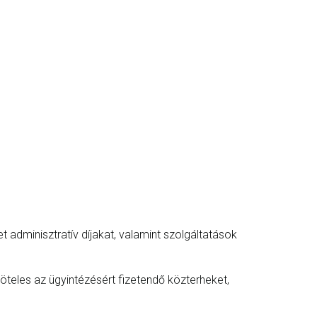
 adminisztratív díjakat, valamint szolgáltatások
köteles az ügyintézésért fizetendő közterheket,