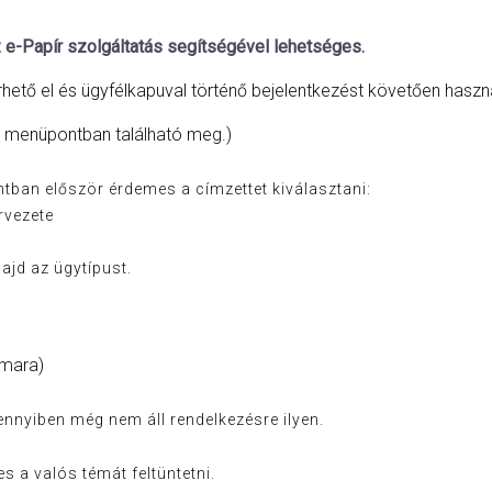
-Papír szolgáltatás segítségével lehetséges.
hető el és ügyfélkapuval történő bejelentkezést követően haszn
gó menüpontban található meg.)
ban először érdemes a címzettet kiválasztani:
rvezete
ajd az ügytípust.
mara)
nyiben még nem áll rendelkezésre ilyen.
 a valós témát feltüntetni.