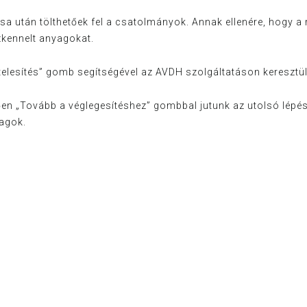
tán tölthetőek fel a csatolmányok. Annak ellenére, hogy a 
zkennelt anyagokat.
telesítés”
gomb segítségével az AVDH szolgáltatáson keresztül 
tően
„Tovább a véglegesítéshez”
gombbal jutunk az utolsó lépésh
yagok.