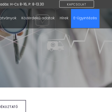
dás: H-Cs 8-16, P: 8-13.30
KAPCSOLAT
atványok
Közérdekű adatok
Hírek
E-Ügyintézés
JÉKOZTATÓ