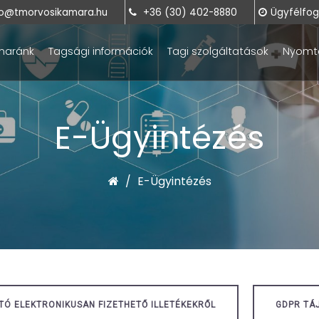
o@tmorvosikamara.hu
+36 (30) 402-8880
Ügyfélfoga
maránk
Tagsági információk
Tagi szolgáltatások
Nyomt
E-Ügyintézés
E-Ügyintézés
Ó ELEKTRONIKUSAN FIZETHETŐ ILLETÉKEKRŐL
GDPR TÁ