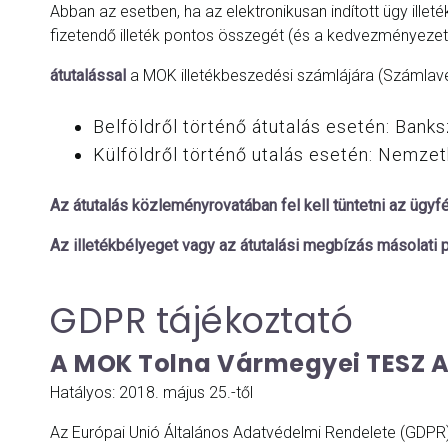
Abban az esetben, ha az elektronikusan indított ügy illet
fizetendő illeték pontos összegét (és a kedvezményezet
átutalással
a MOK illetékbeszedési számlájára (Számlave
Belföldről történő átutalás esetén: Ba
Külföldről történő utalás esetén: Nem
Az átutalás közleményrovatában fel kell tüntetni az ügyfél
Az illetékbélyeget vagy az átutalási megbízás másolati 
GDPR tájékoztató
A MOK Tolna Vármegyei TESZ A
Hatályos: 2018. május 25.-től
Az Európai Unió Általános Adatvédelmi Rendelete (GDPR),