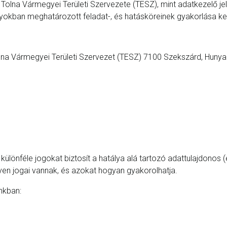
lna Vármegyei Területi Szervezete (TESZ), mint adatkezelő jele
okban meghatározott feladat-, és hatásköreinek gyakorlása ker
 Vármegyei Területi Szervezet (TESZ) 7100 Szekszárd, Hunyadi
lönféle jogokat biztosít a hatálya alá tartozó adattulajdonos (é
yen jogai vannak, és azokat hogyan gyakorolhatja.
nkban: