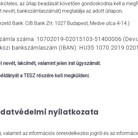
ékköteles, az űrlap beadását követően gondoskodnia kell a megfel
t nevét, bankszámlaszámát) megtalálja az adott űrlapon,
zető Bank: CIB Bank Zrt. 1027 Budapest, Medve utca 4-14.):
nkszámla száma: 10702019-02015103-51400006 (Devi
zetközi bankszámlaszám (IBAN): HU35 1070 2019 02
 nevét, lakcímét, valamint jelen irat ügyszámát.
példányát a TESZ részére kell megküldeni.
datvédelmi nyilatkozata
 valamint az információs önrendelkezési jogról és az információ