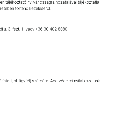
n tájékoztató nyilvánosságra hozatalával tájékoztatja
etében történő kezeléséről.
 u. 3. fszt. 1. vagy +36-30-402-8880
rintett, pl. ügyfél) számára. Adatvédelmi nyilatkozatunk