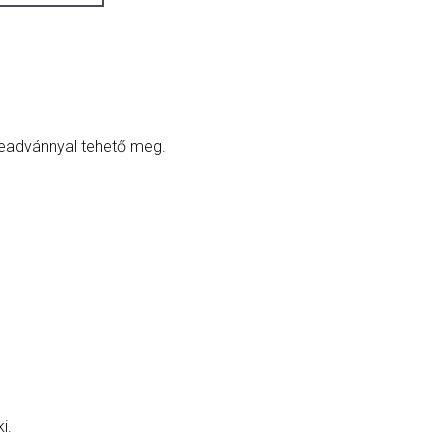
beadvánnyal tehető meg.
i.