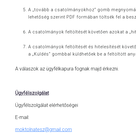
A
„tovább a csatolmányokhoz”
gomb megnyomása u
lehetőség szerint PDF formában töltsék fel a bes
A csatolmányok feltöltését követően azokat a
„hi
A csatolmányok feltöltését és hitelesítését köve
a
„Küldés”
gombbal küldhetőek be a feltöltött an
A válaszok az ügyfélkapura fognak majd érkezni.
Ügyfélszolgálat
Ügyfélszolgálat elérhetőségei
E-mail:
moktolnatesz@gmail.com