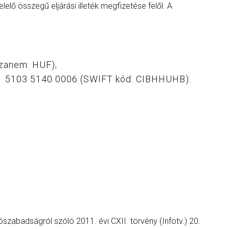
elő összegű eljárási illeték megfizetése felől. A
zanem: HUF);
01 5103 5140 0006 (SWIFT kód: CIBHHUHB).
szabadságról szóló 2011. évi CXII. törvény (Infotv.) 20.