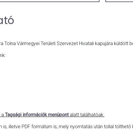
ató
 Tolna Vármegyei Területi Szervezet Hivatali kapujára küldött 
nk:
a
Tagsági információk menüpont
alatt találhatóak.
, illetve PDF formátum is, mely nyomtatás után tollal tölthető k