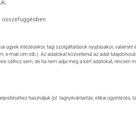
uk;
el összefüggésben.
tikai ügyek intézésekor, tagi szolgáltatások nyújtásakor, valami
m, e-mail cím stb.). Az adatokat közvetlenül az adat tulajdonosátó
si célhoz sem, de ha nem adja meg a kért adatokat, nincsen mód
eljesítéséhez használjuk (pl. tagnyilvántartás, etikai ügyintézés,