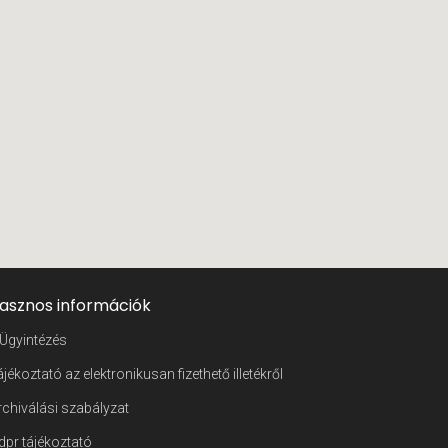
asznos információk
 Ügyintézés
ájékoztató az elektronikusan fizethető illetékről
rchiválási szabályzat
dpr tájékoztató