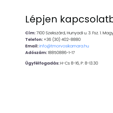
Lépjen kapcsolat
Cím:
7100 Szekszárd, Hunyadi u. 3. Fsz. 1. Ma
Telefon:
+36 (30) 402-8880
Email:
info@tmorvosikamara.hu
Adószám:
18850886-1-17
Ügyfélfogadás:
H-Cs 8-16, P: 8-13.30