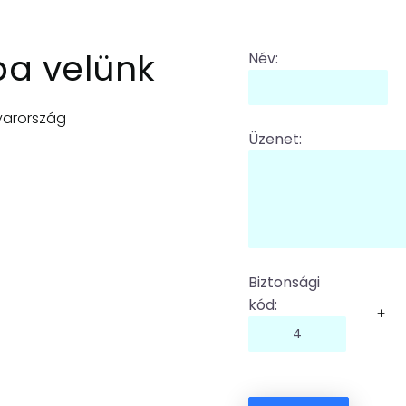
ba velünk
Név:
gyarország
Üzenet:
Biztonsági
kód:
+