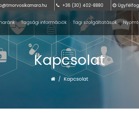
o@tmorvosikamara.hu
+36 (30) 402-8880
Ügyfélfoga
maránk
Tagsági információk
Tagi szolgáltatások
Nyomt
Kapcsolat
Kapcsolat