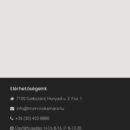
Elérhetőségeink
7100 Szekszárd, Hunyadi u. 3. Fsz. 1.
info@tmorvosikamara.hu
+36 (30) 402-8880
Ügyfélfogadás: H-Cs 8-16, P: 8-13.30