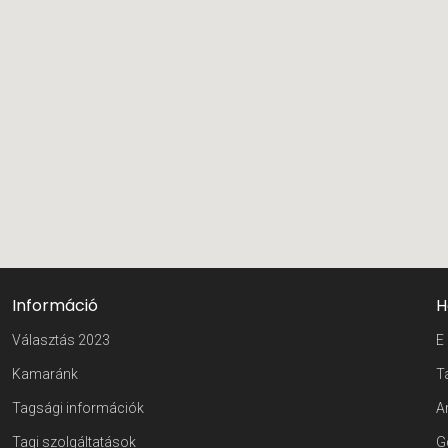
Információ
H
Választás 2023
E
Kamaránk
T
Tagsági információk
A
Tagi szolgáltatások
G