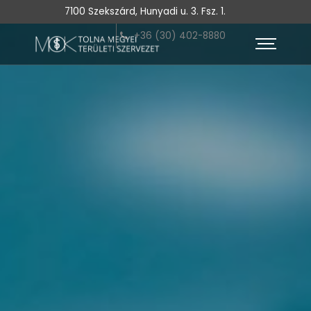
7100 Szekszárd, Hunyadi u. 3. Fsz. 1.
+36 (30) 402-8880