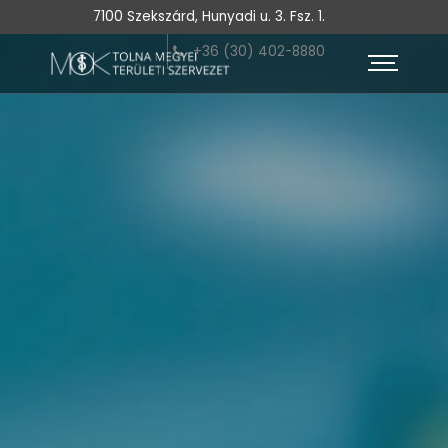
7100 Szekszárd, Hunyadi u. 3. Fsz. 1.
+36 (30) 402-8880